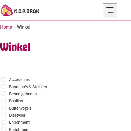
Home
»
Winkel
MERKEN
PRODUCTEN
Winkel
OVER N.O.P BROK
Accessoires
Bandana's & Strikken
Benodigdheden
Bouillon
Buitenvogels
Dieetvoer
Enrichment
Enrichment