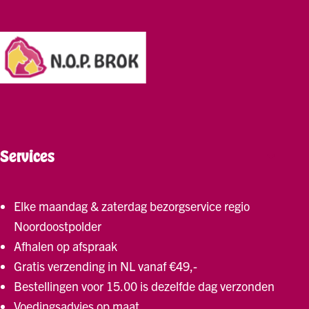
Kitten
Likmatten
Natvoeding
Natvoer
Opbergers
Oud en nieuw
Overig
Per levensfase
Puppy
Services
Senior hond
Senior kat
Snacks voor een gezond gebit
Elke maandag & zaterdag bezorgservice regio
Supplementen
Noordoostpolder
Supplementen
Toppings / Supplementen
Afhalen op afspraak
Trainen
Gratis verzending in NL vanaf €49,-
Uitlaten
Bestellingen voor 15.00 is dezelfde dag verzonden
Uitverkoop hoekje
Voedingsadvies op maat
Verkoeling