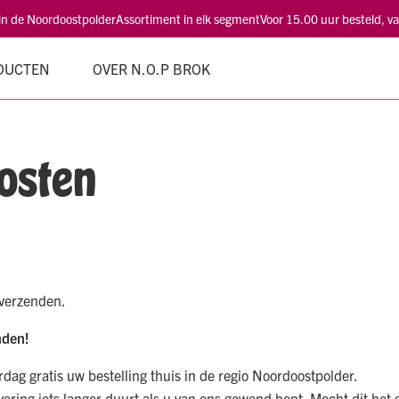
 in de Noordoostpolder
Assortiment in elk segment
Voor 15.00 uur besteld, 
DUCTEN
OVER N.O.P BROK
kosten
 verzenden.
nden!
ag gratis uw bestelling thuis in de regio Noordoostpolder.
ering iets langer duurt als u van ons gewend bent. Mocht dit het ge