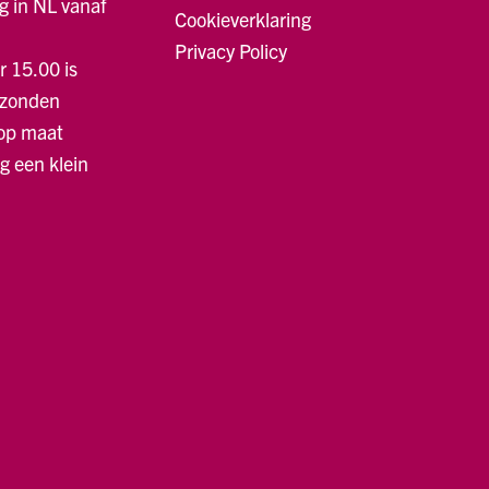
g in NL vanaf
Cookieverklaring
Privacy Policy
r 15.00 is
rzonden
 op maat
ng een klein