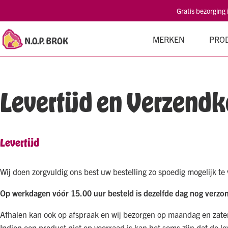
Gratis bezorging
MERKEN
PRO
Levertijd en Verzend
Levertijd
Wij doen zorgvuldig ons best uw bestelling zo spoedig mogelijk te
Op werkdagen vóór 15.00 uur besteld is dezelfde dag nog verzo
Afhalen kan ook op afspraak en wij bezorgen op maandag en zaterd
Indien een product niet op voorraad is kan het soms zijn dat de lev