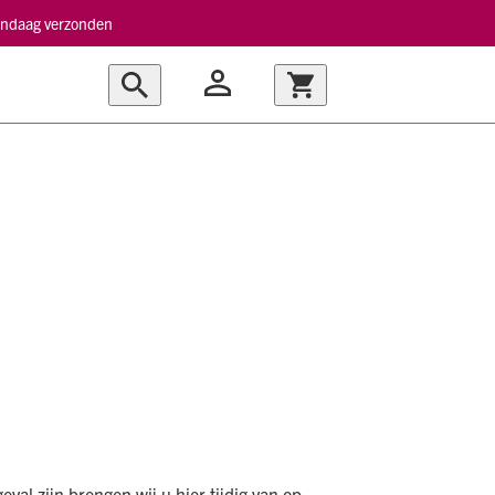
vandaag verzonden
val zijn brengen wij u hier tijdig van op