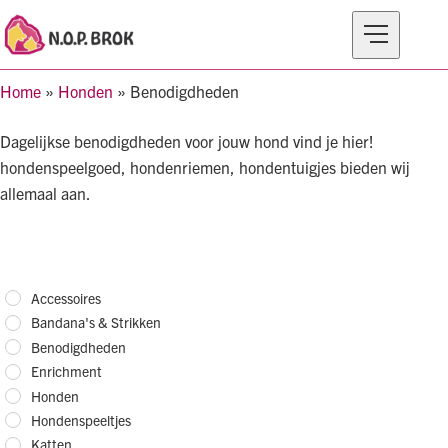
Home
»
Honden
»
Benodigdheden
MERKEN
Dagelijkse benodigdheden voor jouw hond vind je hier!
PRODUCTEN
hondenspeelgoed, hondenriemen, hondentuigjes bieden wij
allemaal aan.
OVER N.O.P BROK
Accessoires
Bandana's & Strikken
Benodigdheden
Enrichment
Honden
Hondenspeeltjes
Katten