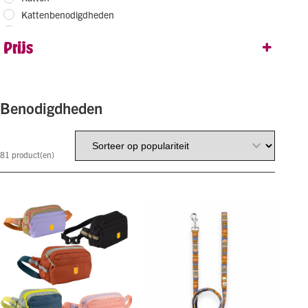
Kattenbenodigdheden
Kerst
Prijs
Likmatten
Trainen
Uitlaten
Uitverkoop hoekje
Benodigdheden
Verkoeling
Voerbakken
81
product(en)