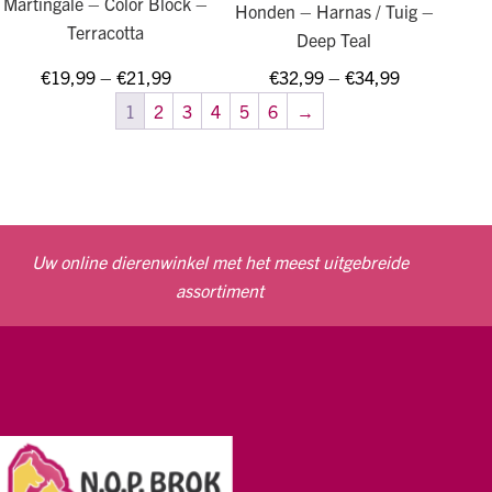
Martingale – Color Block –
Honden – Harnas / Tuig –
Terracotta
Deep Teal
€
19,99
–
€
21,99
€
32,99
–
€
34,99
1
2
3
4
5
6
→
Uw online dierenwinkel met het meest uitgebreide
assortiment