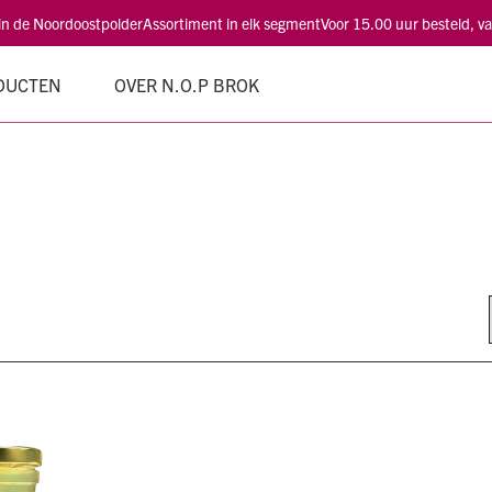
 in de Noordoostpolder
Assortiment in elk segment
Voor 15.00 uur besteld, 
DUCTEN
OVER N.O.P BROK