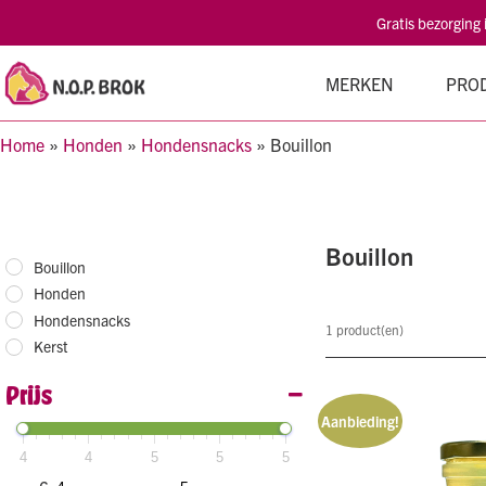
Gratis bezorging
MERKEN
PRO
Home
»
Honden
»
Hondensnacks
»
Bouillon
Bouillon
Bouillon
Honden
Hondensnacks
1
product(en)
Kerst
Prijs
Aanbieding!
4
4
5
5
5