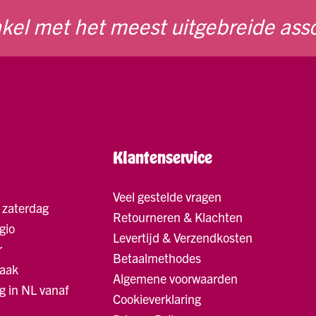
kel met het meest uitgebreide ass
Klantenservice
Veel gestelde vragen
 zaterdag
Retourneren & Klachten
gio
Levertijd & Verzendkosten
r
Betaalmethodes
raak
Algemene voorwaarden
g in NL vanaf
Cookieverklaring