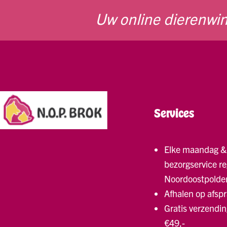
Uw online dierenwin
Services
Elke maandag &
bezorgservice re
Noordoostpolde
Afhalen op afsp
Gratis verzendin
€49,-