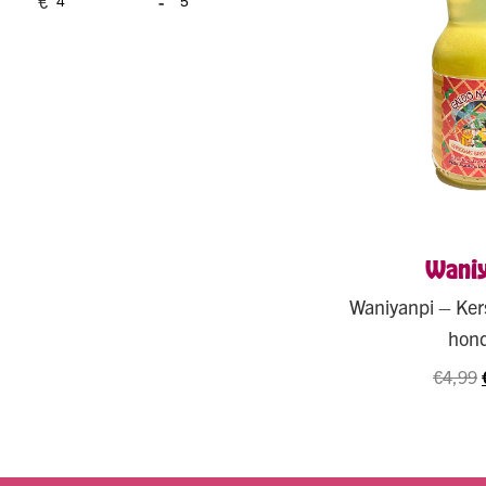
€
-
Waniy
Waniyanpi – Kers
hon
€
4,99