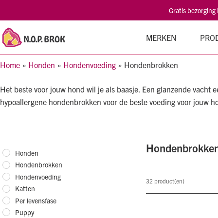
Gratis bezorging
MERKEN
PRO
Home
»
Honden
»
Hondenvoeding
»
Hondenbrokken
Het beste voor jouw hond wil je als baasje. Een glanzende vacht 
hypoallergene hondenbrokken voor de beste voeding voor jouw h
Hondenbrokke
Honden
Hondenbrokken
Hondenvoeding
32
product(en)
Katten
Per levensfase
Puppy