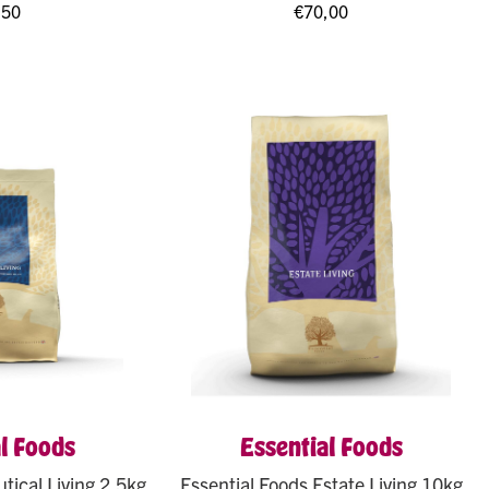
,50
€
70,00
l Foods
Essential Foods
tical Living 2,5kg
Essential Foods Estate Living 10kg