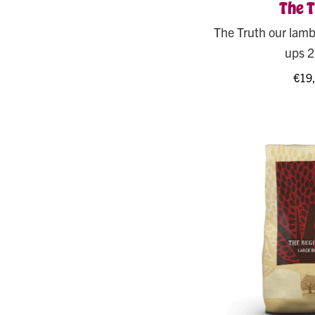
The T
The Truth our lamb
ups 2
€
19