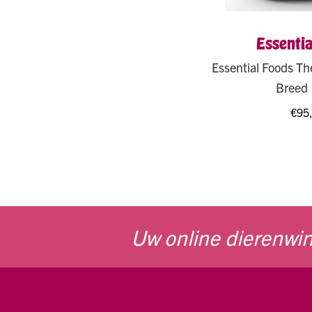
Essentia
Essential Foods Th
Breed 
€
95
Uw online dierenwin