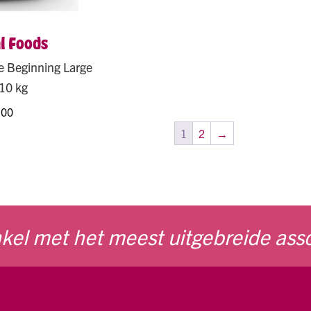
l Foods
e Beginning Large
10 kg
,00
1
2
→
kel met het meest uitgebreide ass