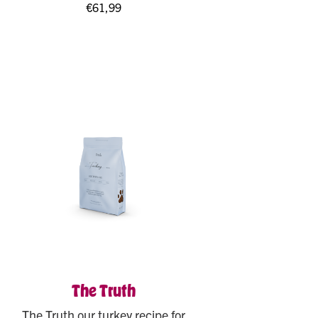
€
61,99
The Truth
The Truth our turkey recipe for