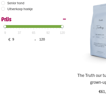
Senior hond
Uitverkoop hoekje
Prijs
9
37
65
92
120
€
-
The Truth our tu
grown-u
€
61