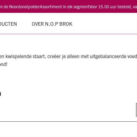
 in de Noordoostpolder
Assortiment in elk segment
Voor 15.00 uur besteld, 
DUCTEN
OVER N.O.P BROK
een kwispelende staart, creëer je alleen met uitgebalanceerde voe
ond!
n