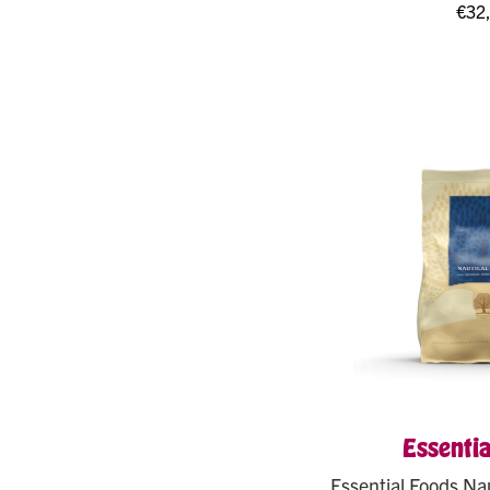
€
32
Essentia
Essential Foods Nau