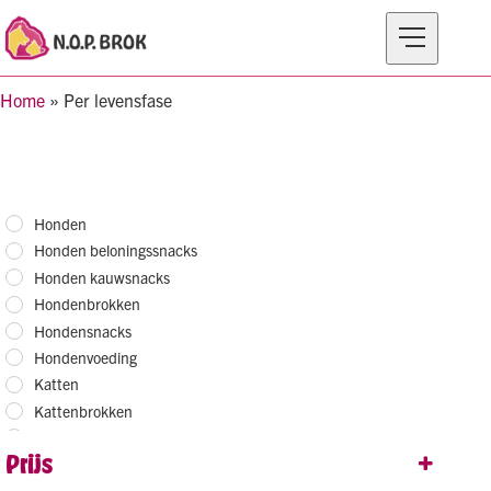
Home
»
Per levensfase
MERKEN
PRODUCTEN
OVER N.O.P BROK
Honden
Honden beloningssnacks
Honden kauwsnacks
Hondenbrokken
Hondensnacks
Hondenvoeding
Katten
Kattenbrokken
Kattenvoeding
Prijs
Kitten
Natvoeding