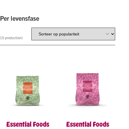
Natvoer
Overig
Per levensfase
Per levensfase
Puppy
Senior hond
15
product(en)
Senior kat
Essential Foods
Essential Foods