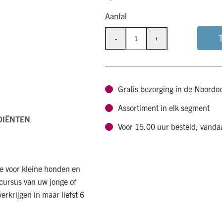
Aantal
-
+
Chewies
Kleine
trainers
botjes
Gratis bezorging in de Noordo
Wild
Assortiment in elk segment
aantal
DIËNTEN
Voor 15.00 uur besteld, vand
ie voor kleine honden en
ycursus van uw jonge of
erkrijgen in maar liefst 6