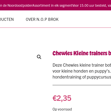
 in de Noordoostpolder
Assortiment in elk segment
Voor 15.00 uur besteld, 
DUCTEN
OVER N.O.P BROK
Chewies Kleine trainers 
Deze Chewies kleine trainer bot
voor kleine honden en puppy’s. 
hondentraining of puppycursus 
€
2,35
Op voorraad