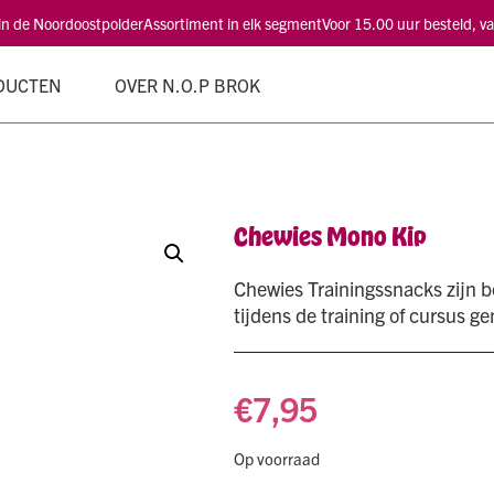
 in de Noordoostpolder
Assortiment in elk segment
Voor 15.00 uur besteld, 
DUCTEN
OVER N.O.P BROK
Chewies Mono Kip
Chewies Trainingssnacks zijn b
tijdens de training of cursus g
€
7,95
Op voorraad