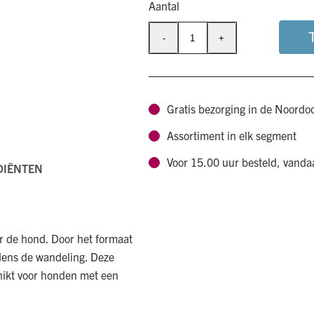
Aantal
-
+
Chewies
Mono
Kip
aantal
Gratis bezorging in de Noordo
Assortiment in elk segment
Voor 15.00 uur besteld, vand
DIËNTEN
r de hond. Door het formaat
ijdens de wandeling. Deze
chikt voor honden met een