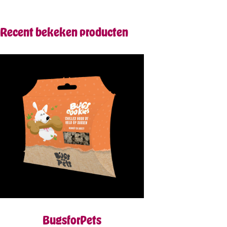
Recent bekeken producten
BugsforPets