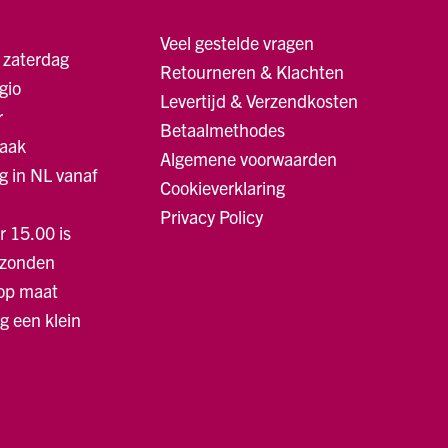
Veel gestelde vragen
 zaterdag
Retourneren & Klachten
gio
Levertijd & Verzendkosten
r
Betaalmethodes
raak
Algemene voorwaarden
g in NL vanaf
Cookieverklaring
Privacy Policy
r 15.00 is
rzonden
 op maat
ng een klein