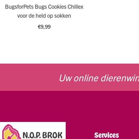
BugsforPets Bugs Cookies Chillex
voor de held op sokken
€
9,99
Uw online dierenwin
Services