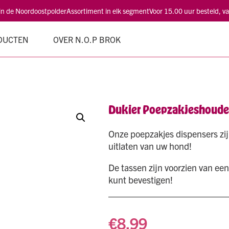
 in de Noordoostpolder
Assortiment in elk segment
Voor 15.00 uur besteld, 
DUCTEN
OVER N.O.P BROK
Dukier Poepzakjeshoude
Onze poepzakjes dispensers zijn
uitlaten van uw hond!
De tassen zijn voorzien van ee
kunt bevestigen!
€
8,99