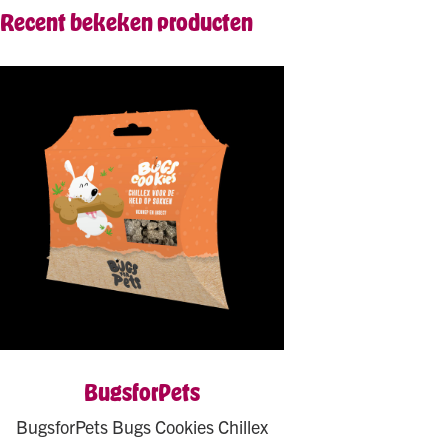
Recent bekeken producten
BugsforPets
BugsforPets Bugs Cookies Chillex