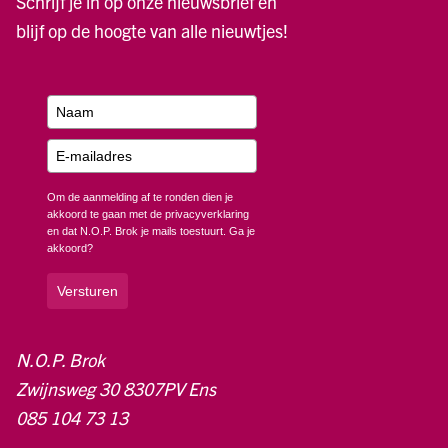
Schrijf je in op onze nieuwsbrief en
blijf op de hoogte van alle nieuwtjes!
Om de aanmelding af te ronden dien je
akkoord te gaan met de privacyverklaring
en dat N.O.P. Brok je mails toestuurt. Ga je
akkoord?
Versturen
N.O.P. Brok
Zwijnsweg 30 8307PV Ens
085 104 73 13