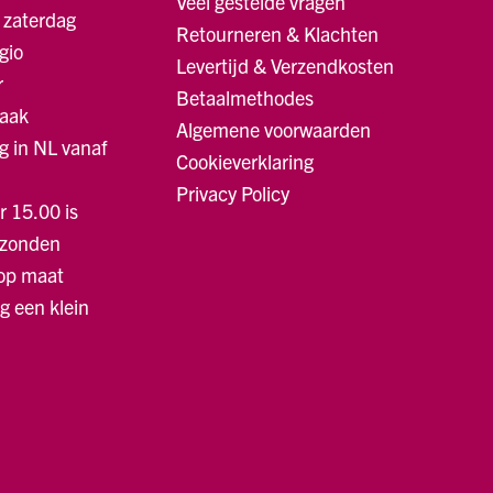
Veel gestelde vragen
 zaterdag
Retourneren & Klachten
gio
Levertijd & Verzendkosten
r
Betaalmethodes
raak
Algemene voorwaarden
g in NL vanaf
Cookieverklaring
Privacy Policy
r 15.00 is
rzonden
 op maat
ng een klein