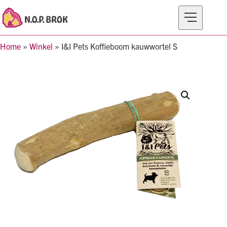
Home
»
Winkel
»
I&I Pets Koffieboom kauwwortel S
MERKEN
PRODUCTEN
OVER N.O.P BROK