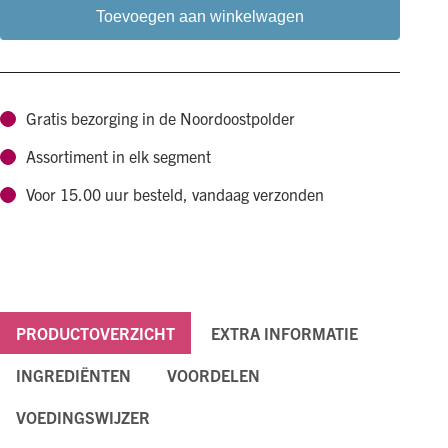
Koffieboom
Toevoegen aan winkelwagen
kauwwortel
S
aantal
Gratis bezorging in de Noordoostpolder
Assortiment in elk segment
Voor 15.00 uur besteld, vandaag verzonden
PRODUCTOVERZICHT
EXTRA INFORMATIE
INGREDIËNTEN
VOORDELEN
VOEDINGSWIJZER