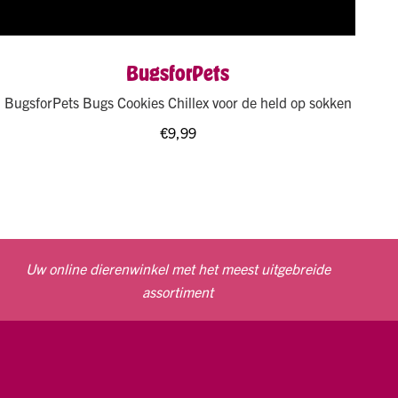
BugsforPets
BugsforPets Bugs Cookies Chillex voor de held op sokken
€
9,99
Uw online dierenwinkel met het meest uitgebreide
assortiment