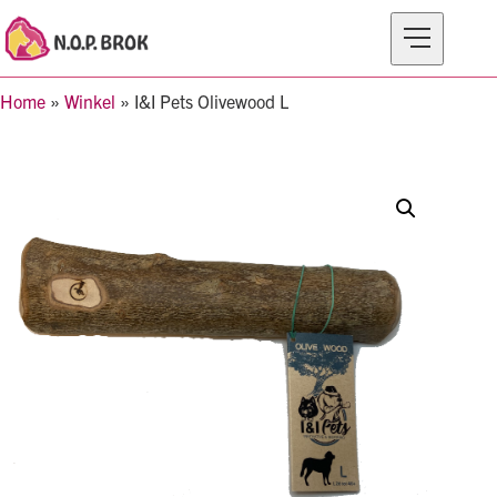
Home
»
Winkel
»
I&I Pets Olivewood L
MERKEN
PRODUCTEN
OVER N.O.P BROK