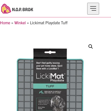
Home
»
Winkel
»
Lickimat Playdate Tuff
MERKEN
PRODUCTEN
OVER N.O.P BROK