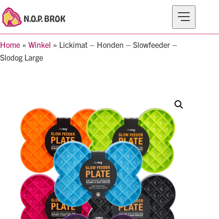
Home
»
Winkel
»
Lickimat – Honden – Slowfeeder –
MERKEN
Slodog Large
PRODUCTEN
OVER N.O.P BROK