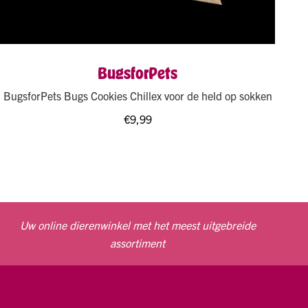
BugsforPets
BugsforPets Bugs Cookies Chillex voor de held op sokken
€
9,99
Uw online dierenwinkel met het meest uitgebreide
assortiment