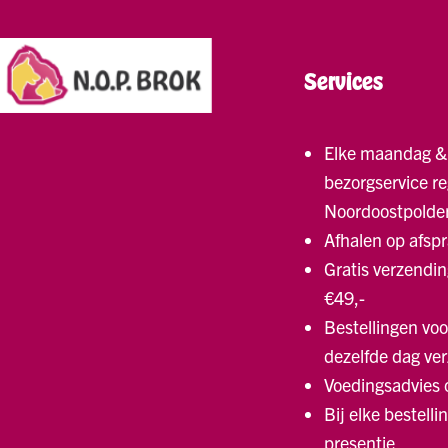
Services
Elke maandag &
bezorgservice re
Noordoostpolde
Afhalen op afsp
Gratis verzendin
€49,-
Bestellingen voo
dezelfde dag ve
Voedingsadvies
Bij elke bestelli
presentje