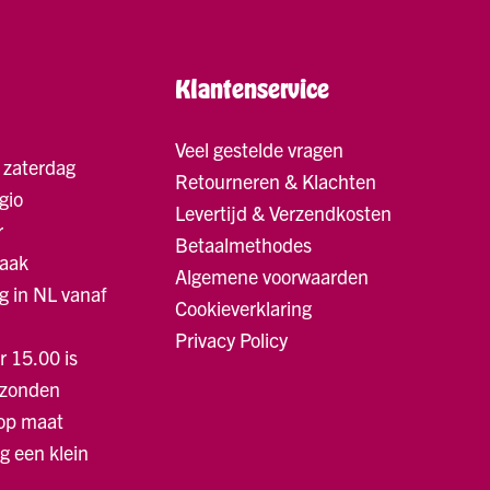
Klantenservice
Veel gestelde vragen
 zaterdag
Retourneren & Klachten
gio
Levertijd & Verzendkosten
r
Betaalmethodes
raak
Algemene voorwaarden
g in NL vanaf
Cookieverklaring
Privacy Policy
r 15.00 is
rzonden
 op maat
ng een klein