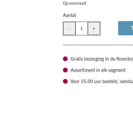
Op voorraad
Aantal
-
+
Qchefs
Dental
Flakes
voor
Gratis bezorging in de Noordo
de
Assortiment in elk segment
hond
aantal
Voor 15.00 uur besteld, vand