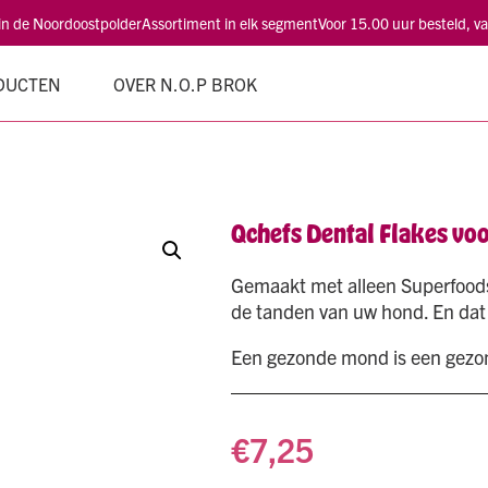
 in de Noordoostpolder
Assortiment in elk segment
Voor 15.00 uur besteld, 
DUCTEN
OVER N.O.P BROK
Qchefs Dental Flakes voo
Gemaakt met alleen Superfoods
de tanden van uw hond. En dat 
Een gezonde mond is een gezo
€
7,25