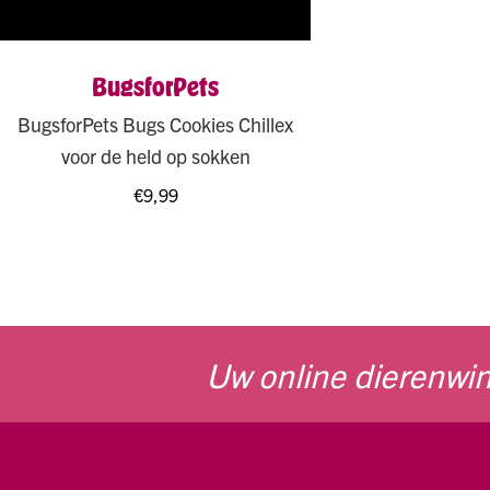
BugsforPets
BugsforPets Bugs Cookies Chillex
voor de held op sokken
€
9,99
Uw online dierenwin