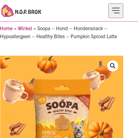
Home
»
Winkel
»
Soopa – Hond – Hondensnack –
MERKEN
Hypoallergeen – Healthy Bites – Pumpkin Spiced Latte
PRODUCTEN
OVER N.O.P BROK