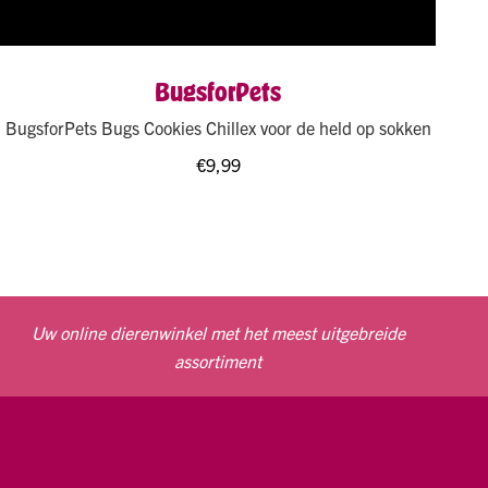
BugsforPets
BugsforPets Bugs Cookies Chillex voor de held op sokken
€
9,99
Uw online dierenwinkel met het meest uitgebreide
assortiment