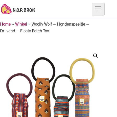
Home
»
Winkel
»
Woolly Wolf – Hondenspeeltje –
MERKEN
Drijvend – Floaty Fetch Toy
PRODUCTEN
OVER N.O.P BROK