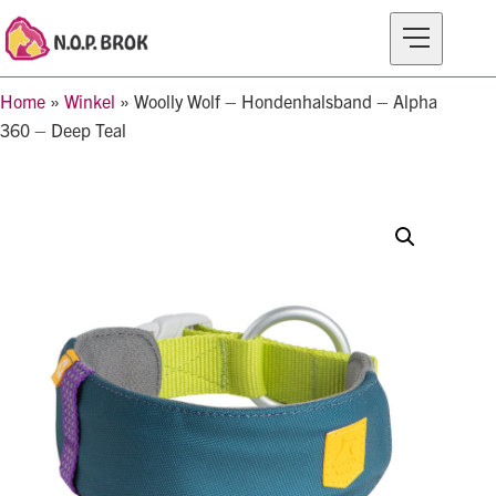
Home
»
Winkel
»
Woolly Wolf – Hondenhalsband – Alpha
MERKEN
360 – Deep Teal
PRODUCTEN
OVER N.O.P BROK