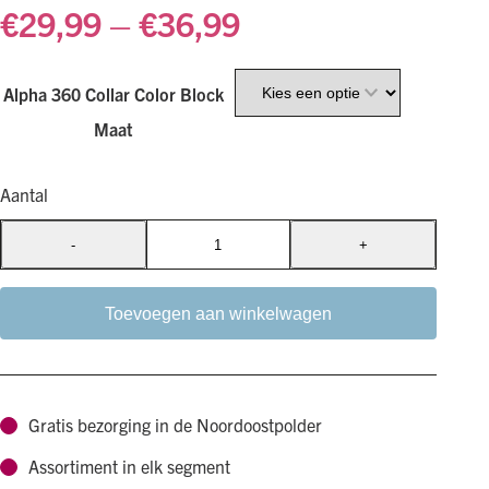
€
29,99
–
€
36,99
Alpha 360 Collar Color Block
Maat
Aantal
-
+
Woolly
Wolf
-
Toevoegen aan winkelwagen
Hondenhalsband
-
Alpha
Gratis bezorging in de Noordoostpolder
360
-
Assortiment in elk segment
Deep