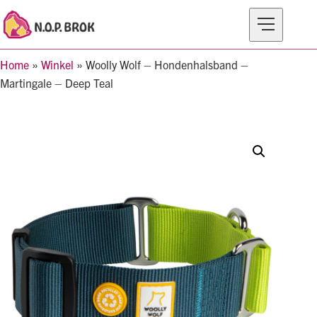
Home
»
Winkel
»
Woolly Wolf – Hondenhalsband –
MERKEN
Martingale – Deep Teal
PRODUCTEN
OVER N.O.P BROK