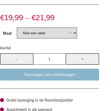
€
19,99
–
€
21,99
Maat
Aantal
-
+
Woolly
Wolf
-
Toevoegen aan winkelwagen
Hondenhalsband
-
Martingale
Gratis bezorging in de Noordoostpolder
-
Deep
Assortiment in elk segment